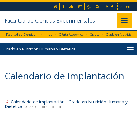
Ir al contenido principal de la página (alt + s)
inicio
Preguntas frecuentes
Mapa web
Contacto
Accesibilidad
Buscador
RSS
Facebook
Ir a la 
Go t
es
en
Ir a la cabecera de la página (alt + c)
Ir al pie de la página (alt + p)
Ir al menú principal (alt + u)
Facultad de Ciencias Experimentales
Mostrar/
Facultad de Ciencias Experimentales
Inicio
Oferta Académica
Grados
Grado en Nutrición Humana y Diet
Grado en Nutrición Humana y Dietética
Calendario de implantación
Calendario de implantación - Grado en Nutrición Humana y
Dietética
31.94 kb
Formato:
pdf