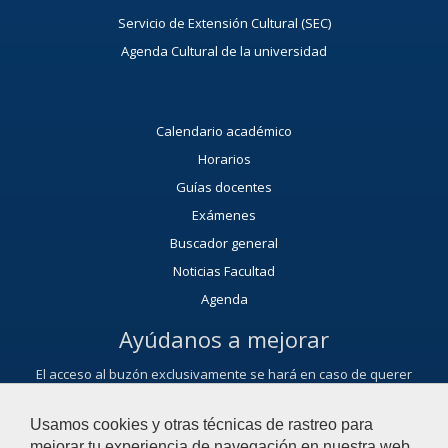
Servicio de Extensión Cultural (SEC)
Agenda Cultural de la universidad
Calendario académico
Horarios
Guías docentes
Exámenes
Buscador general
Noticias Facultad
Agenda
Ayúdanos a mejorar
El acceso al buzón exclusivamente se hará en caso de querer
plantear cuestiones que se puedan calificar como una incidencia,
reclamación, sugerencia o felicitación.
Usamos cookies y otras técnicas de rastreo para
Contacta con nosotros
mejorar tu experiencia de navegación en nuestra web,