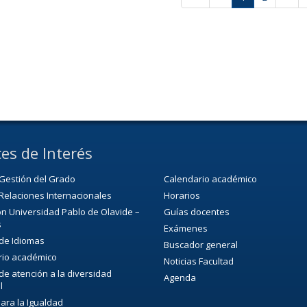
es de Interés
Gestión del Grado
Calendario académico
Relaciones Internacionales
Horarios
n Universidad Pablo de Olavide –
Guías docentes
s
Exámenes
 de Idiomas
Buscador general
rio académico
Noticias Facultad
 de atención a la diversidad
Agenda
l
para la Igualdad