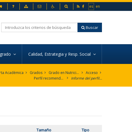
inicio
Preguntas frecuentes
Mapa web
Contacto
Accesibilidad
Buscador
RSS
Facebook
Ir a la versión en españ
Go to the english v
es
en
Buscar
 grado
Calidad, Estrategia y Resp. Social
rta Académica
Grados
Grado en Nutrición Humana y Dietética
Acceso
Perfil recomendado
Informe del perfil de ingreso
Tamaño
Tipo