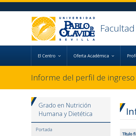
Ir al contenido principal de la página (alt + s)
Ir a la cabecera de la página (alt + c)
Ir al pie de la página (alt + p)
Ir al menú principal (alt + u)
Facultad
El Centro
Oferta Académica
Pro
Informe del perfil de ingreso
Grado en Nutrición
In
Humana y Dietética
Portada
Título f