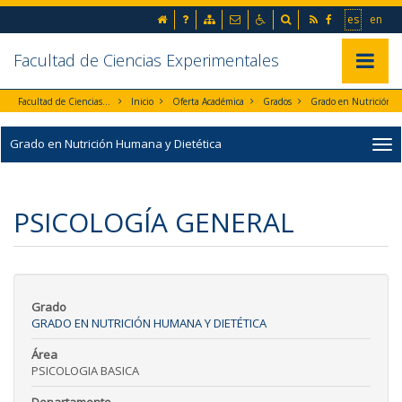
Ir al contenido principal de la página (alt + s)
inicio
Preguntas frecuentes
Mapa web
Contacto
Accesibilidad
Buscador
RSS
Facebook
Ir a la 
Go t
es
en
Ir a la cabecera de la página (alt + c)
Ir al pie de la página (alt + p)
Ir al menú principal (alt + u)
Facultad de Ciencias Experimentales
Mostrar/
Facultad de Ciencias Experimentales
Inicio
Oferta Académica
Grados
Grado en Nutrición Humana y Diet
Grado en Nutrición Humana y Dietética
PSICOLOGÍA GENERAL
Grado
GRADO EN NUTRICIÓN HUMANA Y DIETÉTICA
Área
PSICOLOGIA BASICA