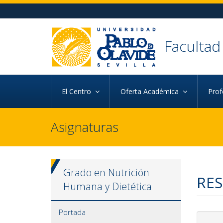
Ir al contenido principal de la página (alt + s)
Ir a la cabecera de la página (alt + c)
Ir al pie de la página (alt + p)
Ir al menú principal (alt + u)
Facultad
El Centro
Oferta Académica
Pro
Asignaturas
Grado en Nutrición
RES
Humana y Dietética
Portada