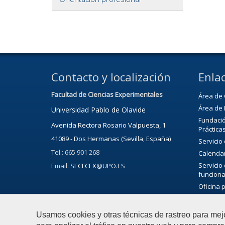
Contacto y localización
Enlac
Facultad de Ciencias Experimentales
Área de 
Área de 
Universidad Pablo de Olavide
Fundació
Avenida Rectora Rosario Valpuesta, 1
Práctica
41089 - Dos Hermanas (Sevilla, España)
Servicio
Tel.: 665 901 268
Calenda
Servicio
Email:
SECFCEX@UPO.ES
funciona
Oficina 
Bibliote
Servicio 
Usamos cookies y otras técnicas de rastreo para mej
Agenda C