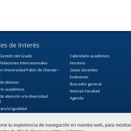
es de Interés
Gestión del Grado
Calendario académico
Relaciones Internacionales
Horarios
n Universidad Pablo de Olavide –
Guías docentes
s
Exámenes
 de Idiomas
Buscador general
rio académico
Noticias Facultad
 de atención a la diversidad
Agenda
l
para la Igualdad
ca/CRAI
de Extensión Cultural (SEC)
orar tu experiencia de navegación en nuestra web, para mostr
ultural de la universidad