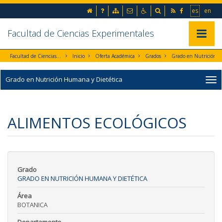
Ir al contenido principal de la página (alt + s)
inicio
Preguntas frecuentes
Mapa web
Contacto
Accesibilidad
Buscador
RSS
Facebook
Ir a la 
Go t
es
en
Ir a la cabecera de la página (alt + c)
Ir al pie de la página (alt + p)
Ir al menú principal (alt + u)
Facultad de Ciencias Experimentales
Mostrar/
Facultad de Ciencias Experimentales
Inicio
Oferta Académica
Grados
Grado en Nutrición Humana y Diet
Grado en Nutrición Humana y Dietética
ALIMENTOS ECOLÓGICOS
Grado
GRADO EN NUTRICIÓN HUMANA Y DIETÉTICA
Área
BOTANICA