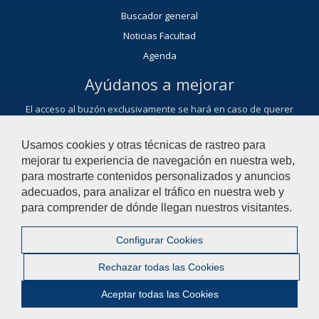
Buscador general
Noticias Facultad
Agenda
Ayúdanos a mejorar
El acceso al buzón exclusivamente se hará en caso de querer
plantear cuestiones que se puedan calificar como una incidencia,
reclamación, sugerencia o felicitación.
Usamos cookies y otras técnicas de rastreo para
Contacta con nosotros
mejorar tu experiencia de navegación en nuestra web,
para mostrarte contenidos personalizados y anuncios
adecuados, para analizar el tráfico en nuestra web y
© 2022 Universidad Pablo de Olavide - Facultad de Ciencias
para comprender de dónde llegan nuestros visitantes.
Experimentales
Configurar Cookies
Contactar
|
Aviso Legal
|
Mapa web
|
Rechazar todas las Cookies
Configurar cookies
Aceptar todas las Cookies