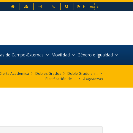
inicio
Mapa web
Contacto
Accesibilidad
Buscador
es
en
icas de Campo-Externas
Movilidad
Género e Igualdad
Oferta Académica
Dobles Grados
Doble Grado en Sociología y Ciencias Políticas
Planificación de la Enseñanza
Asignaturas