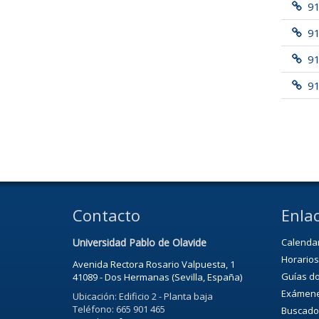
9
91
9
91
Contacto
Enlac
Universidad Pablo de Olavide
Calenda
Horarios
Avenida Rectora Rosario Valpuesta, 1
Guías d
41089 - Dos Hermanas (Sevilla, España)
Exámen
Ubicación: Edificio 2 - Planta baja
Teléfono: 665 901 465
Buscado