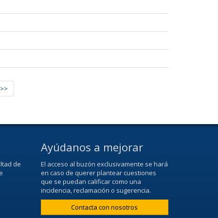
>>
Ayúdanos a mejorar
ltad de
El acceso al buzón exclusivamente se hará
e
en caso de querer plantear cuestiones
que se puedan calificar como una
incidencia, reclamación o sugerencia.
Contacta con nosotros