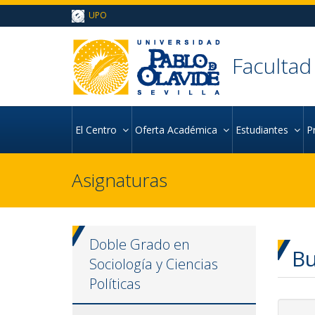
Ir al contenido principal de la página (alt + s)
UPO
Ir a la cabecera de la página (alt + c)
Ir al pie de la página (alt + p)
Ir al menú principal (alt + u)
Facultad
El Centro
Oferta Académica
Estudiantes
P
Asignaturas
Doble Grado en
Bu
Sociología y Ciencias
Políticas