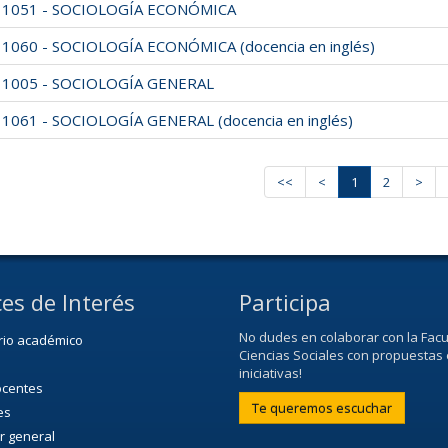
11051 - SOCIOLOGÍA ECONÓMICA
1060 - SOCIOLOGÍA ECONÓMICA (docencia en inglés)
11005 - SOCIOLOGÍA GENERAL
1061 - SOCIOLOGÍA GENERAL (docencia en inglés)
<<
<
1
2
>
es de Interés
Participa
No dudes en colaborar con la Facu
rio académico
Ciencias Sociales con propuestas 
iniciativas!
ocentes
Te queremos escuchar
es
r general