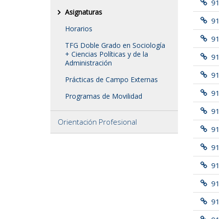
9
Asignaturas
9
Horarios
9
TFG Doble Grado en Sociología
+ Ciencias Políticas y de la
9
Administración
9
Prácticas de Campo Externas
9
Programas de Movilidad
9
Orientación Profesional
91
9
9
91
9