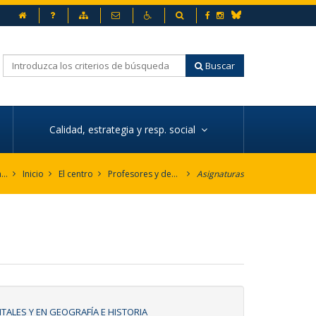
Inicio
Preguntas frecuentes
Mapa web
Contacto
Accesibilidad
Buscador
Facebook
Instagram
Bluesky
Buscar
Calidad, estrategia y resp. social
Facultad de Humanidades
Inicio
El centro
Profesores y departamentos
Asignaturas
TALES Y EN GEOGRAFÍA E HISTORIA