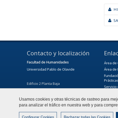
HI
SA
Contacto y localización
Enlac
Facultad de Humanidades
Área de 
Universidad Pablo de Olavide
Área de 
Fundació
Práctica
Edificio 2 Planta Baja
Servicio
Avenida Rectora Rosario Valpuesta, 1
Calenda
41089 - Dos Hermanas (Sevilla, España)
Usamos cookies y otras técnicas de rastreo para mej
Servicio
funciona
Tel.: 665 901 400
para analizar el tráfico en nuestra web y para compre
Oficina 
E-mail:
secfhum@upo.es
Bibliote
Configurar Cookies
Rechazar todas las Cookies