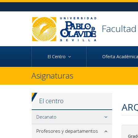
Ir al contenido principal de la página (alt + s)
Ir a la cabecera de la página (alt + c)
Ir al pie de la página (alt + p)
Ir al menú principal (alt + u)
Faculta
El Centro
Oferta Académi
Asignaturas
El centro
AR
Decanato
Profesores y departamentos
Grad