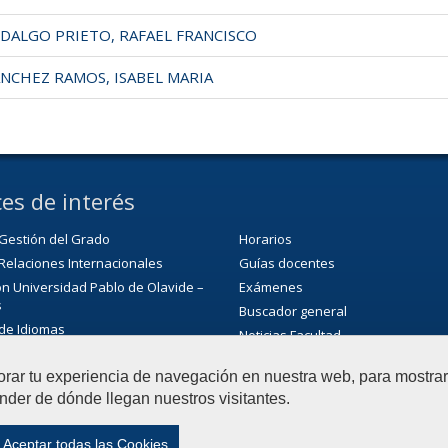
DALGO PRIETO, RAFAEL FRANCISCO
NCHEZ RAMOS, ISABEL MARIA
es de interés
Gestión del Grado
Horarios
Relaciones Internacionales
Guías docentes
n Universidad Pablo de Olavide –
Exámenes
s
Buscador general
 de Idiomas
Noticias Facultad
rio académico
Agenda
orar tu experiencia de navegación en nuestra web, para mostr
 de atención a la diversidad
l
nder de dónde llegan nuestros visitantes.
para la Igualdad
ca/CRAI
Aceptar todas las Cookies