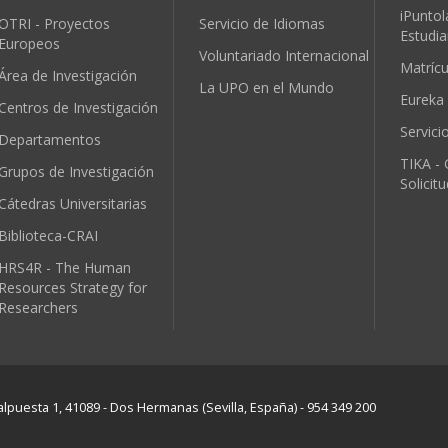
iPuntol
OTRI - Proyectos
Servicio de Idiomas
Estudia
Europeos
Voluntariado Internacional
Matríc
Área de Investigación
La UPO en el Mundo
Eureka
Centros de Investigación
Servici
Departamentos
TIKA - 
Grupos de Investigación
Solicit
Cátedras Universitarias
Biblioteca-CRAI
HRS4R - The Human
Resources Strategy for
Researchers
lpuesta 1, 41089 - Dos Hermanas (Sevilla, España) - 954 349 200