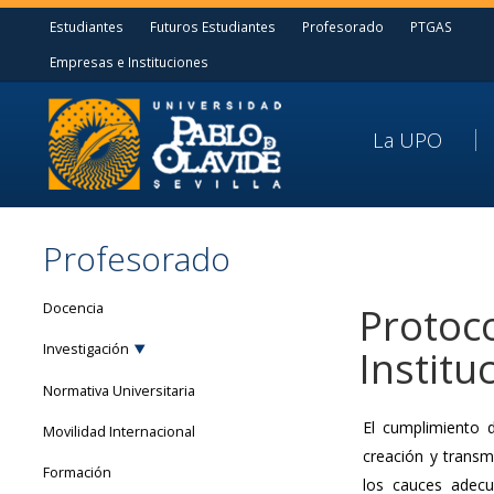
Estudiantes
Futuros Estudiantes
Profesorado
PTGAS
Empresas e Instituciones
La UPO
Profesorado
Docencia
Protoco
Investigación
Institu
Normativa Universitaria
El cumplimiento d
Movilidad Internacional
creación y transm
Formación
los cauces adecu