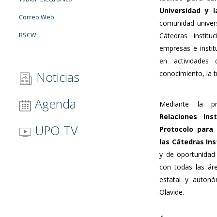
Universidad y l
Correo Web
comunidad universi
BSCW
Cátedras Institu
empresas e instit
en actividades 
Noticias
conocimiento, la t
Agenda
Mediante la p
Relaciones Ins
UPO TV
Protocolo para 
las Cátedras In
y de oportunidad 
con todas las ár
estatal y autonó
Olavide.