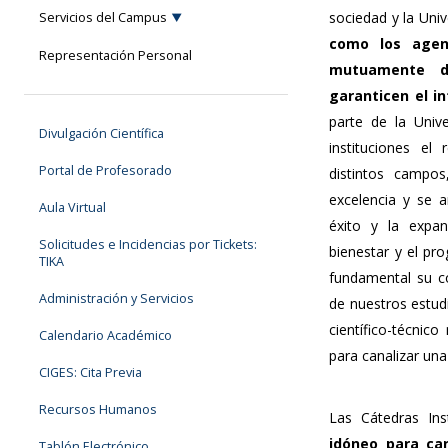
sociedad y la Uni
Servicios del Campus
como los agent
Representación Personal
mutuamente de
garanticen el i
parte de la Univ
Divulgación Científica
instituciones e
Portal de Profesorado
distintos campo
excelencia y se 
Aula Virtual
éxito y la expa
Solicitudes e Incidencias por Tickets:
bienestar y el pro
TIKA
fundamental su c
Administración y Servicios
de nuestros estudi
científico-técnic
Calendario Académico
para canalizar una
CIGES: Cita Previa
Recursos Humanos
Las Cátedras In
idóneo para can
Tablón Electrónico