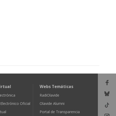
irtual
Webs Temáticas
ectrónica
RadiOlavide
Electrónico Oficial
Olavide Alumni
tual
Portal de Transparencia