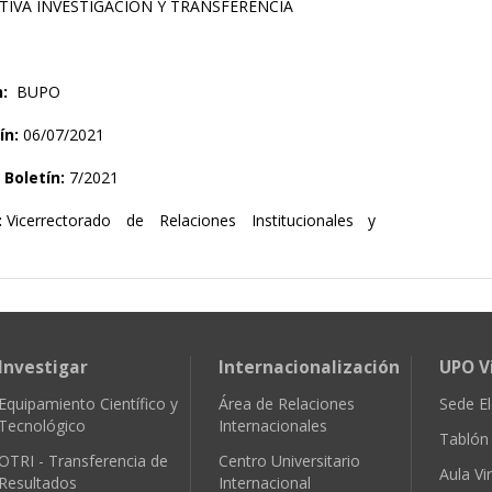
IVA INVESTIGACIÓN Y TRANSFERENCIA
n:
BUPO
ín:
06/07/2021
Boletín:
7/2021
:
Vicerrectorado de Relaciones Institucionales y
Investigar
Internacionalización
UPO V
Equipamiento Científico y
Área de Relaciones
Sede El
Tecnológico
Internacionales
Tablón 
OTRI - Transferencia de
Centro Universitario
Aula Vir
Resultados
Internacional