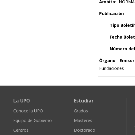
Ámbito:
NORMAT
Publicación
Tipo Boletí
Fecha Bolet
Número del 
Órgano Emisor
Fundaciones
La UPO
Estudiar
Conoce la UPO
Grados
Equipo de Gobierno
Másteres
Centros
Doctorado