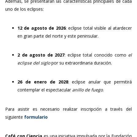
Además, 
se 
presentarán 
las 
características 
principales 
de 
cada 
uno 
de 
los 
eclipses:
12 
de 
agosto 
de 
2026
: 
eclipse 
total 
visible 
al 
atardecer 
en 
gran 
parte 
del 
norte 
y 
este 
peninsular.
2 
de 
agosto 
de 
2027
: 
eclipse 
total 
conocido 
como 
el 
eclipse 
del 
siglo
por 
su 
extraordinaria 
duración.
26 
de 
enero 
de 
2028
: 
eclipse 
anular 
que 
permitirá 
contemplar 
el 
espectacular 
anillo 
de 
fuego
.
Para asistir es necesario realizar inscripción a través del
siguiente
formulario
Café con Ciencia
es una iniciativa impulsada por la Fundación