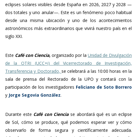
eclipses solares visibles desde España en 2026, 2027 y 2028 —
dos totales y uno anular—. Este es un fenómeno poco habitual
desde una misma ubicación y uno de los acontecimientos
astronómicos más extraordinarios que vivirá nuestro país en el
siglo XXI.
Este
Café con Ciencia,
organizado por la
Unidad de Divulgación
de la OTRI (UCC+i) del Vicerrectorado de Investigación,
Transferencia y Doctorado
,
se celebrará a las 10:00 horas en la
sala de prensa del Rectorado de la UPO y contará con la
participación de los investigadores
Feliciano de Soto Borrero
y
Jorge Segovia González
.
Durante 
este 
Café 
con 
Ciencia
se 
abordará 
qué 
es 
un 
eclipse 
de 
Sol, 
cómo 
se 
produce, 
qué 
podemos 
esperar 
ver 
y 
cómo 
observarlo 
de 
forma 
segura 
y 
científicamente 
adecuada. 