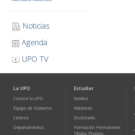
Noticias
Agenda
UPO TV
La UPO
Estudiar
Conoce la UPO
Grados
Equipo de Gobierno
Másteres
Centros
Doctorado
Departamentos
Formación Permanente:
Títulos Propios,