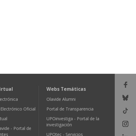
irtual
Webs Temáticas
ectrónica
Olavide Alumni
Electrónico Oficial
Portal de Transparencia
tual
UPOinvestiga - Portal de la
investigación
avide - Portal de
ntes
UPOtec - Servicios