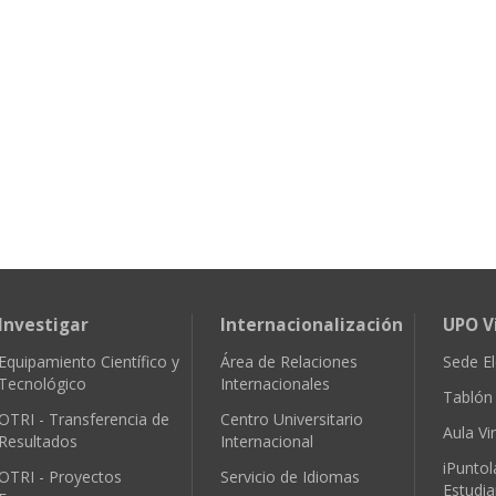
Investigar
Internacionalización
UPO V
Equipamiento Científico y
Área de Relaciones
Sede El
Tecnológico
Internacionales
Tablón 
OTRI - Transferencia de
Centro Universitario
Aula Vir
Resultados
Internacional
iPuntol
OTRI - Proyectos
Servicio de Idiomas
Estudia