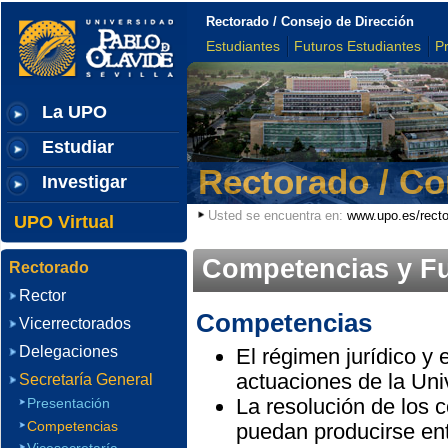
Rectorado / Consejo de Dirección
Estudiantes
Futuros Estudiantes
P
La UPO
Estudiar
Rectorado / Co
Investigar
Usted se encuentra en:
www.upo.es/rect
UPO Virtual
Competencias y F
Rectorado
Rector
Competencias
Vicerrectorados
Delegaciones
El régimen jurídico y 
actuaciones de la Uni
Secretaría General
La resolución de los 
Presentación
Competencias
puedan producirse ent