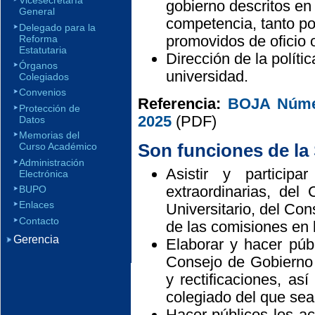
Vicesecretaría
gobierno descritos e
General
competencia, tanto po
Delegado para la
promovidos de oficio o
Reforma
Estatutaria
Dirección de la políti
Órganos
universidad.
Colegiados
Convenios
Referencia:
BOJA Númer
Protección de
2025
(PDF)
Datos
Memorias del
Son funciones de la 
Curso Académico
Administración
Asistir y particip
Electrónica
extraordinarias, del
BUPO
Enlaces
Universitario, del Con
Contacto
de las comisiones en 
Gerencia
Elaborar y hacer púb
Consejo de Gobierno 
y rectificaciones, as
colegiado del que sea 
Hacer públicos los a