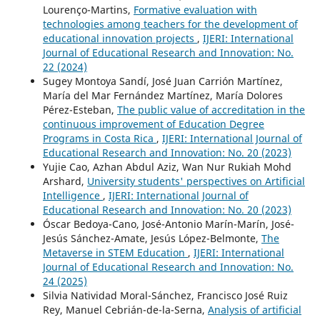
Lourenço-Martins,
Formative evaluation with
technologies among teachers for the development of
educational innovation projects
,
IJERI: International
Journal of Educational Research and Innovation: No.
22 (2024)
Sugey Montoya Sandí, José Juan Carrión Martínez,
María del Mar Fernández Martínez, María Dolores
Pérez-Esteban,
The public value of accreditation in the
continuous improvement of Education Degree
Programs in Costa Rica
,
IJERI: International Journal of
Educational Research and Innovation: No. 20 (2023)
Yujie Cao, Azhan Abdul Aziz, Wan Nur Rukiah Mohd
Arshard,
University students' perspectives on Artificial
Intelligence
,
IJERI: International Journal of
Educational Research and Innovation: No. 20 (2023)
Óscar Bedoya-Cano, José-Antonio Marín-Marín, José-
Jesús Sánchez-Amate, Jesús López-Belmonte,
The
Metaverse in STEM Education
,
IJERI: International
Journal of Educational Research and Innovation: No.
24 (2025)
Silvia Natividad Moral-Sánchez, Francisco José Ruiz
Rey, Manuel Cebrián-de-la-Serna,
Analysis of artificial