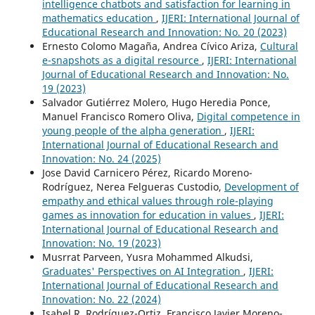
intelligence chatbots and satisfaction for learning in
mathematics education
,
IJERI: International Journal of
Educational Research and Innovation: No. 20 (2023)
Ernesto Colomo Magaña, Andrea Cívico Ariza,
Cultural
e-snapshots as a digital resource
,
IJERI: International
Journal of Educational Research and Innovation: No.
19 (2023)
Salvador Gutiérrez Molero, Hugo Heredia Ponce,
Manuel Francisco Romero Oliva,
Digital competence in
young people of the alpha generation
,
IJERI:
International Journal of Educational Research and
Innovation: No. 24 (2025)
Jose David Carnicero Pérez, Ricardo Moreno-
Rodríguez, Nerea Felgueras Custodio,
Development of
empathy and ethical values through role-playing
games as innovation for education in values
,
IJERI:
International Journal of Educational Research and
Innovation: No. 19 (2023)
Musrrat Parveen, Yusra Mohammed Alkudsi,
Graduates' Perspectives on AI Integration
,
IJERI:
International Journal of Educational Research and
Innovation: No. 22 (2024)
Isabel R. Rodríguez-Ortiz, Francisco Javier Moreno-