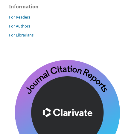
Information
For Readers
For Authors
For Librarians