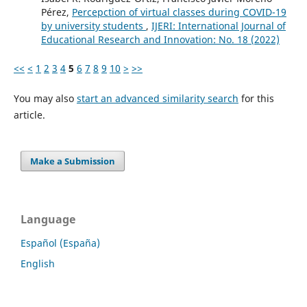
Pérez,
Percepction of virtual classes during COVID-19
by university students
,
IJERI: International Journal of
Educational Research and Innovation: No. 18 (2022)
<<
<
1
2
3
4
5
6
7
8
9
10
>
>>
You may also
start an advanced similarity search
for this
article.
Make a Submission
Language
Español (España)
English