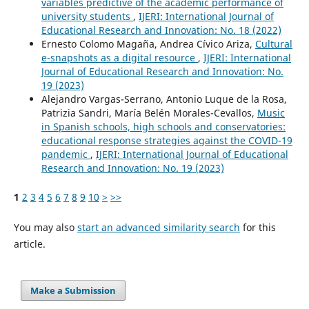
variables predictive of the academic performance of
university students
,
IJERI: International Journal of
Educational Research and Innovation: No. 18 (2022)
Ernesto Colomo Magaña, Andrea Cívico Ariza,
Cultural
e-snapshots as a digital resource
,
IJERI: International
Journal of Educational Research and Innovation: No.
19 (2023)
Alejandro Vargas-Serrano, Antonio Luque de la Rosa,
Patrizia Sandri, María Belén Morales-Cevallos,
Music
in Spanish schools, high schools and conservatories:
educational response strategies against the COVID-19
pandemic
,
IJERI: International Journal of Educational
Research and Innovation: No. 19 (2023)
1
2
3
4
5
6
7
8
9
10
>
>>
You may also
start an advanced similarity search
for this
article.
Make a Submission