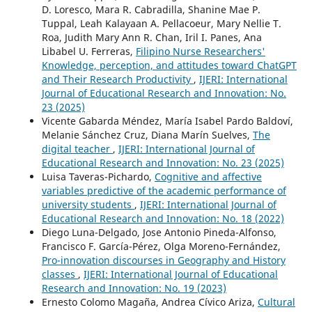
D. Loresco, Mara R. Cabradilla, Shanine Mae P.
Tuppal, Leah Kalayaan A. Pellacoeur, Mary Nellie T.
Roa, Judith Mary Ann R. Chan, Iril I. Panes, Ana
Libabel U. Ferreras,
Filipino Nurse Researchers'
Knowledge, perception, and attitudes toward ChatGPT
and Their Research Productivity
,
IJERI: International
Journal of Educational Research and Innovation: No.
23 (2025)
Vicente Gabarda Méndez, María Isabel Pardo Baldoví,
Melanie Sánchez Cruz, Diana Marín Suelves,
The
digital teacher
,
IJERI: International Journal of
Educational Research and Innovation: No. 23 (2025)
Luisa Taveras-Pichardo,
Cognitive and affective
variables predictive of the academic performance of
university students
,
IJERI: International Journal of
Educational Research and Innovation: No. 18 (2022)
Diego Luna-Delgado, Jose Antonio Pineda-Alfonso,
Francisco F. García-Pérez, Olga Moreno-Fernández,
Pro-innovation discourses in Geography and History
classes
,
IJERI: International Journal of Educational
Research and Innovation: No. 19 (2023)
Ernesto Colomo Magaña, Andrea Cívico Ariza,
Cultural