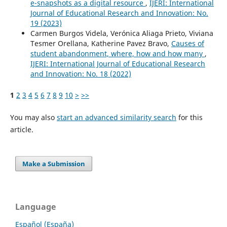
e-snapshots as a digital resource
,
IJERI: International
Journal of Educational Research and Innovation: No.
19 (2023)
Carmen Burgos Videla, Verónica Aliaga Prieto, Viviana
Tesmer Orellana, Katherine Pavez Bravo,
Causes of
student abandonment, where, how and how many
,
IJERI: International Journal of Educational Research
and Innovation: No. 18 (2022)
1
2
3
4
5
6
7
8
9
10
>
>>
You may also
start an advanced similarity search
for this
article.
Make a Submission
Language
Español (España)