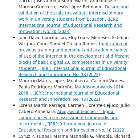
García, José-Antonio Marín-Marín, Antonio-José
Moreno-Guerrero, Jesús López-Belmonte,
Design and
validation of the scale to evaluate interdisciplinary
work in university students from Ecuador
,
IJERI:
International Journal of Educational Research and
Innovation: No. 20 (2023)
Juan David Concepción, Eloy López Meneses, Esteban
Vázquez Cano, Samuel Crespo-Ramos,
Implication of
previous training and personal and academic habits
of use of the Internet in the development of different
blocks of basic digital 2.0 competencies in university
students
,
IJERI: International Journal of Educational
Research and Innovation: No. 18 (2022)
Mauricio Matus-Lopez, Montserrat Cachero Vinuesa,
Paula Rodríguez Modroño,
Maddison Awards 2014-
2018.
,
IJERI: International Journal of Educational
Research and Innovation: No. 18 (2022)
Lorena Martín Párraga, Carmen Llorente-Cejudo, Julio
Cabero-Almenara,
Analysis of teachers' digital
competencies from assessment frameworks and
instruments
,
IJERI: International Journal of
Educational Research and Innovation: No. 18 (2022)
Cyruz P. Tuppal, Marina Magnolia G. Ninobla, Richard