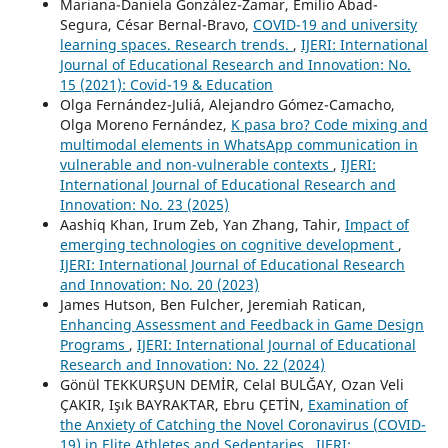
Mariana-Daniela González-Zamar, Emilio Abad-
Segura, César Bernal-Bravo,
COVID-19 and university
learning spaces. Research trends.
,
IJERI: International
Journal of Educational Research and Innovation: No.
15 (2021): Covid-19 & Education
Olga Fernández-Juliá, Alejandro Gómez-Camacho,
Olga Moreno Fernández,
K pasa bro? Code mixing and
multimodal elements in WhatsApp communication in
vulnerable and non-vulnerable contexts
,
IJERI:
International Journal of Educational Research and
Innovation: No. 23 (2025)
Aashiq Khan, Irum Zeb, Yan Zhang, Tahir,
Impact of
emerging technologies on cognitive development
,
IJERI: International Journal of Educational Research
and Innovation: No. 20 (2023)
James Hutson, Ben Fulcher, Jeremiah Ratican,
Enhancing Assessment and Feedback in Game Design
Programs
,
IJERI: International Journal of Educational
Research and Innovation: No. 22 (2024)
Gönül TEKKURŞUN DEMİR, Celal BULĞAY, Ozan Veli
ÇAKIR, Işık BAYRAKTAR, Ebru ÇETİN,
Examination of
the Anxiety of Catching the Novel Coronavirus (COVID-
19) in Elite Athletes and Sedentaries
,
IJERI: