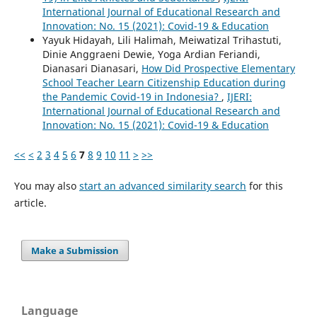
International Journal of Educational Research and
Innovation: No. 15 (2021): Covid-19 & Education
Yayuk Hidayah, Lili Halimah, Meiwatizal Trihastuti,
Dinie Anggraeni Dewie, Yoga Ardian Feriandi,
Dianasari Dianasari,
How Did Prospective Elementary
School Teacher Learn Citizenship Education during
the Pandemic Covid-19 in Indonesia?
,
IJERI:
International Journal of Educational Research and
Innovation: No. 15 (2021): Covid-19 & Education
<<
<
2
3
4
5
6
7
8
9
10
11
>
>>
You may also
start an advanced similarity search
for this
article.
Make a Submission
Language