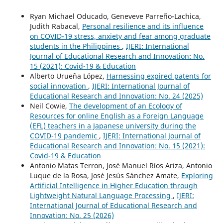
Ryan Michael Oducado, Geneveve Parreño-Lachica,
Judith Rabacal,
Personal resilience and its influence
on COVID-19 stress, anxiety and fear among graduate
students in the Philippines
,
IJERI: International
Journal of Educational Research and Innovation: No.
15 (2021): Covid-19 & Education
Alberto Urueña López,
Harnessing expired patents for
social innovation
,
IJERI: International Journal of
Educational Research and Innovation: No. 24 (2025)
Neil Cowie,
The development of an Ecology of
Resources for online English as a Foreign Language
(EFL) teachers in a Japanese university during the
COVID-19 pandemic
,
IJERI: International Journal of
Educational Research and Innovation: No. 15 (2021):
Covid-19 & Education
Antonio Matas Terron, José Manuel Ríos Ariza, Antonio
Luque de la Rosa, José Jesús Sánchez Amate,
Exploring
Artificial Intelligence in Higher Education through
Lightweight Natural Language Processing
,
IJERI:
International Journal of Educational Research and
Innovation: No. 25 (2026)