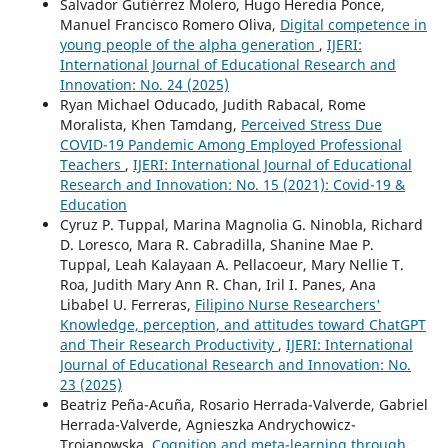
Salvador Gutiérrez Molero, Hugo Heredia Ponce,
Manuel Francisco Romero Oliva,
Digital competence in
young people of the alpha generation
,
IJERI:
International Journal of Educational Research and
Innovation: No. 24 (2025)
Ryan Michael Oducado, Judith Rabacal, Rome
Moralista, Khen Tamdang,
Perceived Stress Due
COVID-19 Pandemic Among Employed Professional
Teachers
,
IJERI: International Journal of Educational
Research and Innovation: No. 15 (2021): Covid-19 &
Education
Cyruz P. Tuppal, Marina Magnolia G. Ninobla, Richard
D. Loresco, Mara R. Cabradilla, Shanine Mae P.
Tuppal, Leah Kalayaan A. Pellacoeur, Mary Nellie T.
Roa, Judith Mary Ann R. Chan, Iril I. Panes, Ana
Libabel U. Ferreras,
Filipino Nurse Researchers'
Knowledge, perception, and attitudes toward ChatGPT
and Their Research Productivity
,
IJERI: International
Journal of Educational Research and Innovation: No.
23 (2025)
Beatriz Peña-Acuña, Rosario Herrada-Valverde, Gabriel
Herrada-Valverde, Agnieszka Andrychowicz-
Trojanowska,
Cognition and meta-learning through