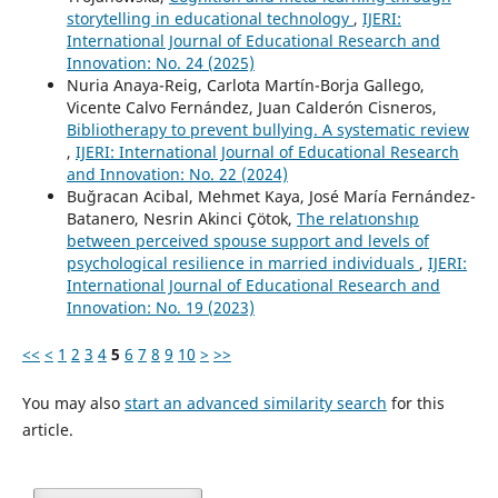
storytelling in educational technology
,
IJERI:
International Journal of Educational Research and
Innovation: No. 24 (2025)
Nuria Anaya-Reig, Carlota Martín-Borja Gallego,
Vicente Calvo Fernández, Juan Calderón Cisneros,
Bibliotherapy to prevent bullying. A systematic review
,
IJERI: International Journal of Educational Research
and Innovation: No. 22 (2024)
Buğracan Acibal, Mehmet Kaya, José María Fernández-
Batanero, Nesrin Akinci Çötok,
The relatıonshıp
between perceived spouse support and levels of
psychological resilience in married individuals
,
IJERI:
International Journal of Educational Research and
Innovation: No. 19 (2023)
<<
<
1
2
3
4
5
6
7
8
9
10
>
>>
You may also
start an advanced similarity search
for this
article.