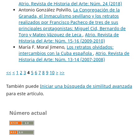
Atrio. Revista de Historia del Arte: Núm. 24 (2018)
Antonio González Polvillo,
La Congregación de la
Granada, el Inmaculismo sevillano y los retratos
realizados por Francisco Pacheco de tres de sus
principales protagonistas: Miguel Cid, Bernardo de
Toro y Mateo Vázquez de Leca
,
Atrio. Revista de
Historia del Arte: Núm. 15-16 (2009-2010)
María F. Moral Jimeno,
Los retratos olvidados:
intercambios con la Cuba española
,
Atrio. Revista de
Historia del Arte: Núm. 13-14 (2007-2008)
<<
<
1
2
3
4
5
6
7
8
9
10
>
>>
También puede
Iniciar una búsqueda de similitud avanzada
para este artículo.
Número actual