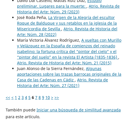
David Dal Castello, Matías Ruiz Diaz,
Estudio
preliminar. Lugares para la muerte:
,
Atrio. Revista de
Historia del Arte: Núm. 29 (2023)
José Roda Peña,
La Virgen de la Alegría del escultor
Roque de Balduque y sus retablos en la iglesia de la
Misericordia de Sevilla
,
Atrio. Revista de Historia del
Arte: Núm. 28 (2022)
María Victoria Álvarez Rodríguez,
A vueltas con Murillo
y Velázquez en la España de comienzos del reinado
isabelino: la fortuna crítica del “pintor del cielo” y el
“pintor del suelo” en la revista El Artista (1835-1836)
,
Atrio. Revista de Historia del Arte: Núm. 21 (2015)
Juan Alonso de la Sierra Fernández,
Algunas
aportaciones sobre las trazas barrocas originales de la
Casa de las Cadenas en Cádiz
,
Atrio. Revista de
Historia del Arte: Núm. 27 (2021)
<<
<
1
2
3
4
5
6
7
8
9
10
>
>>
También puede
Iniciar una búsqueda de similitud avanzada
para este artículo.