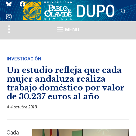
bluesky
facebook
instagram
Toggle
MENU
sidebar
&
navigation
INVESTIGACIÓN
Un estudio refleja que cada
mujer andaluza realiza
trabajo doméstico por valor
de 30.237 euros al año
A
4 octubre 2013
Cada