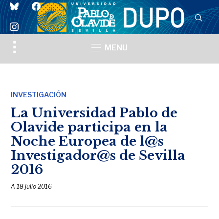
bluesky
facebook
instagram
Toggle
MENU
sidebar
&
navigation
INVESTIGACIÓN
La Universidad Pablo de
Olavide participa en la
Noche Europea de l@s
Investigador@s de Sevilla
2016
A
18 julio 2016