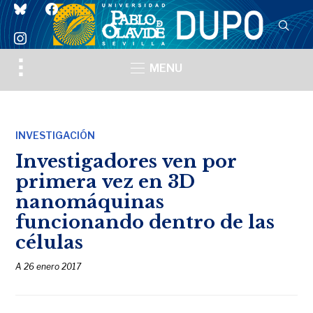
bluesky
facebook
instagram
Toggle
MENU
sidebar
&
navigation
INVESTIGACIÓN
Investigadores ven por
primera vez en 3D
nanomáquinas
funcionando dentro de las
células
A
26 enero 2017