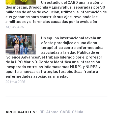
Un estudio del CABD analiza cómo
dos moscas, Drosophila y Episyrphus, separadas por 90
millones de años de evolución, utilizan la información de
sus genomas para construir sus ojos, revelando las
similitudes y diferencias causadas por la evolución
14 julio 2026
Un equipo internacional revela un
efecto paradójico en una diana
terapéutica contra enfermedades
asociadas a la edad Publicado en
'Science Advances', el trabajo liderado por el profesor
de la UPO Mario D. Cordero identifica una interacción
inesperada entre los inflamasomas NLRP1 y NLRP3 y
apunta a nuevas estrategias terapéuticas frente a
enfermedades asociadas a la edad
29 junio 2026
ARCHIVADO EN:
,
,
,
,
3D
Átomo
CABD
Célula