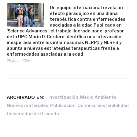
Un equipo internacional revela un
efecto paradójico en una diana
terapéutica contra enfermedades
asociadas a la edad Publicado en
'Science Advances', el trabajo liderado por el profesor
de la UPO Mario D. Cordero identifica una interacción
inesperada entre los inflamasomas NLRP1 y NLRP3 y
apunta a nuevas estrategias terapéuticas frente a
enfermedades asociadas a la edad
29 junio 2026
ARCHIVADO EN:
,
,
Investigación
Medio Ambiente
,
,
,
,
Nuevos materiales
Publicación
Química
Sostenibilidad
Universidad de Granada