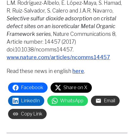
L.M. Rodríguez-Albelo, E. López-Maya, S. Hamad,
R. Ruiz-Salvador, S. Calero and J.A.R. Navarro,
Selective sulfur dioxide adsorption on cristal
defect sites on an isoreticular Metal Organic
Framework series
, Nature Communications 8,
Article number: 14457 (2017)
doi:10.1038/ncomms14457.
www.nature.com/articles/ncomms14457
Read these news in english
here
.
Facebook
Share on X
LinkedIn
WhatsApp
Email
Copy Link