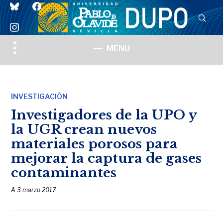
bluesky
facebook
instagram
Toggle
MENU
sidebar
&
navigation
INVESTIGACIÓN
Investigadores de la UPO y
la UGR crean nuevos
materiales porosos para
mejorar la captura de gases
contaminantes
A
3 marzo 2017