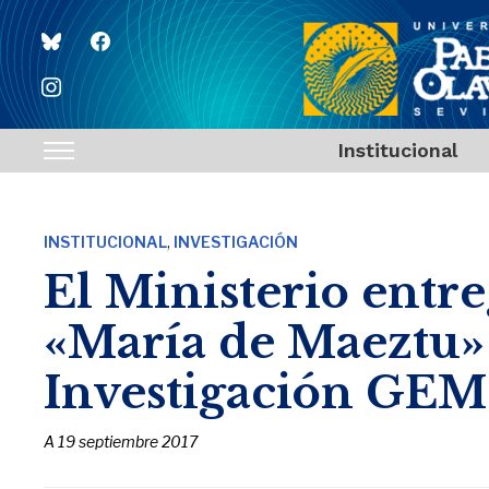
bluesky
facebook
instagram
Institucional
Toggle
sidebar
&
,
INSTITUCIONAL
INVESTIGACIÓN
navigation
El Ministerio entre
«María de Maeztu» 
Investigación GE
A
19 septiembre 2017