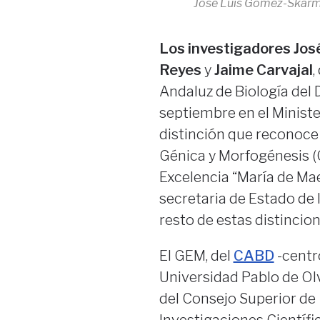
José Luis Gómez-Skárme
Los investigadores Jo
Reyes
y
Jaime Carvajal
,
Andaluz de Biología del D
septiembre en el Ministe
distinción que reconoce
Génica y Morfogénesis 
Excelencia “María de Mae
secretaria de Estado de 
resto de estas distincio
El GEM, del
CABD
-centr
Universidad Pablo de Ol
del Consejo Superior de