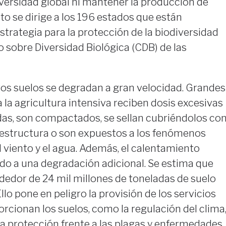
versidad global ni mantener la producción de
to se dirige a los 196 estados que están
trategia para la protección de la biodiversidad
 sobre Diversidad Biológica (CDB) de las
ros suelos se degradan a gran velocidad. Grandes
la agricultura intensiva reciben dosis excesivas
cidas, son compactados, se sellan cubriéndolos co
raestructura o son expuestos a los fenómenos
 viento y el agua. Además, el calentamiento
do a una degradación adicional. Se estima que
dedor de 24 mil millones de toneladas de suelo
Ello pone en peligro la provisión de los servicios
cionan los suelos, como la regulación del clima
la protección frente a las plagas y enfermedades.