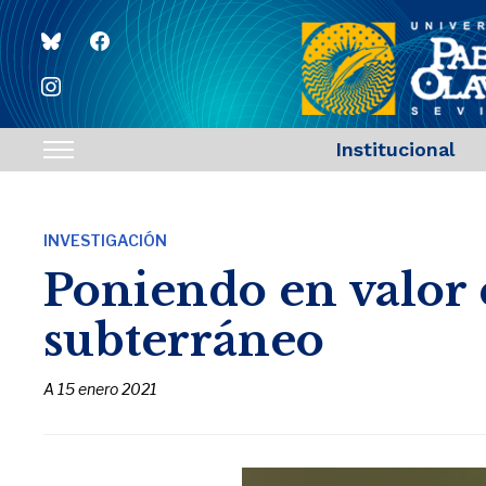
bluesky
facebook
instagram
Institucional
Toggle
sidebar
&
INVESTIGACIÓN
navigation
Poniendo en valor
subterráneo
A
15 enero 2021