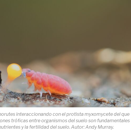
orutes interaccionando con el protista myxomycete del que
iones tróficas entre organismos del suelo son fundamentales
nutrientes y la fertilidad del suelo. Autor: Andy Murray.