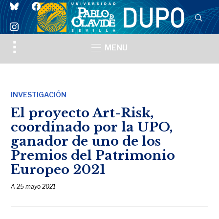
bluesky
facebook
instagram
Toggle
MENU
sidebar
&
navigation
INVESTIGACIÓN
El proyecto Art-Risk,
coordinado por la UPO,
ganador de uno de los
Premios del Patrimonio
Europeo 2021
A
25 mayo 2021