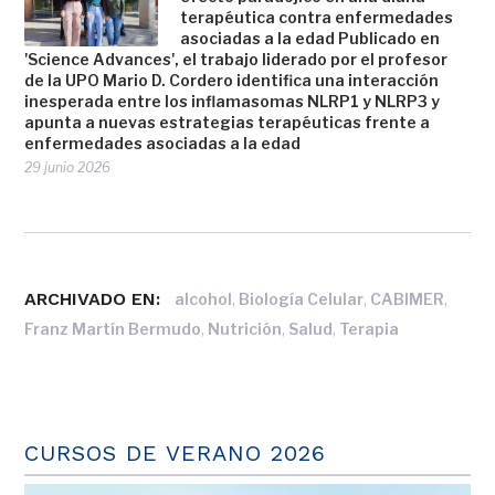
terapéutica contra enfermedades
asociadas a la edad Publicado en
'Science Advances', el trabajo liderado por el profesor
de la UPO Mario D. Cordero identifica una interacción
inesperada entre los inflamasomas NLRP1 y NLRP3 y
apunta a nuevas estrategias terapéuticas frente a
enfermedades asociadas a la edad
29 junio 2026
ARCHIVADO EN:
,
,
,
alcohol
Biología Celular
CABIMER
,
,
,
Franz Martín Bermudo
Nutrición
Salud
Terapia
CURSOS DE VERANO 2026