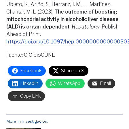
Ubieto, R., Ariño, S., Herranz, J. M., . . . Martínez-
Chantar, M. L. (2023).
The outcome of boosting
mitochondrial activity in alcoholic liver disease
(ALD) is organ-dependent
.
Hepatology
, Publish
Ahead of Print.
https://doi.org/10.1097/hep.000000000000030
Fuente: CIC bioGUNE
Facebook
Share on X
LinkedIn
WhatsApp
Email
Copy Link
More in Investigación: