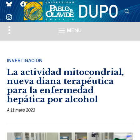
bluesky
facebook
instagram
Toggle
MENU
sidebar
&
navigation
INVESTIGACIÓN
La actividad mitocondrial,
nueva diana terapéutica
para la enfermedad
hepática por alcohol
A
11 mayo 2023