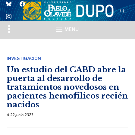
bluesky
facebook
instagram
Toggle
MENU
sidebar
&
navigation
INVESTIGACIÓN
Un estudio del CABD abre la
puerta al desarrollo de
tratamientos novedosos en
pacientes hemofílicos recién
nacidos
A
22 junio 2023