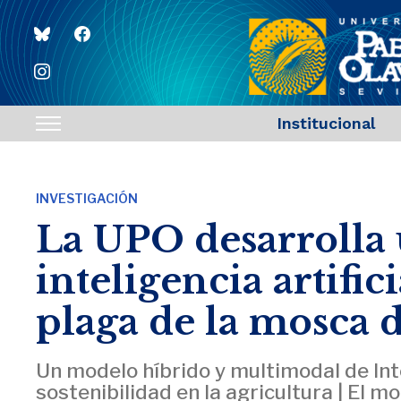
bluesky
facebook
instagram
Institucional
Toggle
sidebar
&
INVESTIGACIÓN
navigation
La UPO desarrolla 
inteligencia artific
plaga de la mosca 
Un modelo híbrido y multimodal de Intel
sostenibilidad en la agricultura | El m