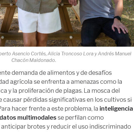
berto Asencio Cortés, Alicia Troncoso Lora y Andrés Manuel
Chacón Maldonado.
ente demanda de alimentos y de desafíos
idad agrícola se enfrenta a amenazas como la
ca y la proliferación de plagas. La mosca del
e causar pérdidas significativas en los cultivos si
Para hacer frente a este problema, la
inteligencia
e datos multimodales
se perfilan como
anticipar brotes y reducir el uso indiscriminado