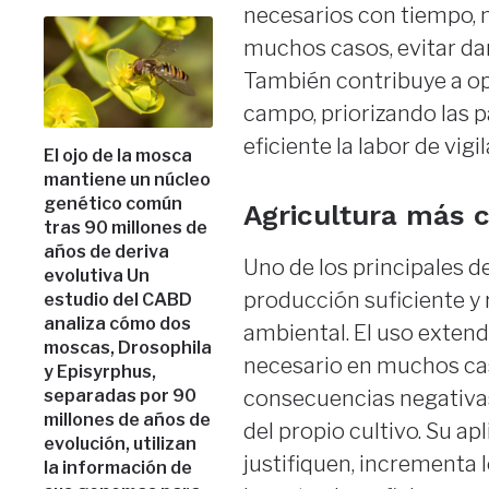
necesarios con tiempo, m
muchos casos, evitar dañ
También contribuye a o
campo, priorizando las 
eficiente la labor de vigil
El ojo de la mosca
mantiene un núcleo
genético común
Agricultura más 
tras 90 millones de
años de deriva
Uno de los principales d
evolutiva Un
producción suficiente y 
estudio del CABD
analiza cómo dos
ambiental. El uso extend
moscas, Drosophila
necesario en muchos ca
y Episyrphus,
consecuencias negativas
separadas por 90
millones de años de
del propio cultivo. Su ap
evolución, utilizan
justifiquen, incrementa l
la información de