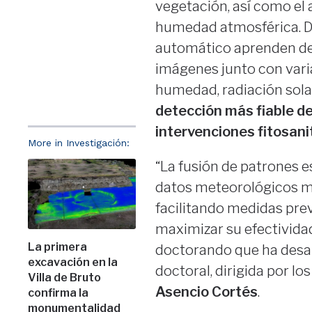
vegetación, así como el 
humedad atmosférica. De
automático aprenden de l
imágenes junto con vari
humedad, radiación solar
detección más fiable de
intervenciones fitosan
More in Investigación:
“La fusión de patrones e
datos meteorológicos me
facilitando medidas pre
maximizar su efectivida
La primera
doctorando que ha desar
excavación en la
doctoral, dirigida por lo
Villa de Bruto
Asencio Cortés
.
confirma la
monumentalidad