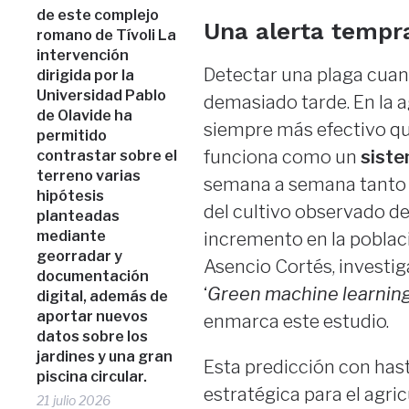
de este complejo
Una alerta tempr
romano de Tívoli La
intervención
Detectar una plaga cuan
dirigida por la
Universidad Pablo
demasiado tarde. En la a
de Olavide ha
siempre más efectivo qu
permitido
funciona como un
siste
contrastar sobre el
terreno varias
semana a semana tanto 
hipótesis
del cultivo observado des
planteadas
mediante
incremento en la poblaci
georradar y
Asencio Cortés, investig
documentación
‘
Green machine learning
digital, además de
aportar nuevos
enmarca este estudio.
datos sobre los
jardines y una gran
Esta predicción con has
piscina circular.
estratégica para el agri
21 julio 2026