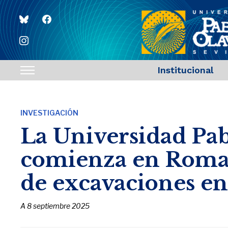
bluesky
facebook
instagram
Institucional
Toggle
sidebar
&
INVESTIGACIÓN
navigation
La Universidad Pab
comienza en Roma
de excavaciones en
A
8 septiembre 2025