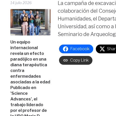
La campaña de excavacio
14 julio 2026
colaboración del Consejo
Humanidades, el Departam
Universidad, así como a 
Seminario de Arqueología
Un equipo
internacional
Facebook
Shar
revela un efecto
paradójico en una
Copy Link
diana terapéutica
contra
enfermedades
asociadas a la edad
Publicado en
'Science
Advances', el
trabajo liderado
por el profesor de