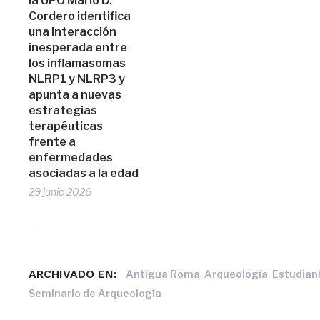
la UPO Mario D.
Cordero identifica
una interacción
inesperada entre
los inflamasomas
NLRP1 y NLRP3 y
apunta a nuevas
estrategias
terapéuticas
frente a
enfermedades
asociadas a la edad
29 junio 2026
ARCHIVADO EN:
,
,
Antigua Roma
Arqueología
Estudian
Seminario de Arqueología