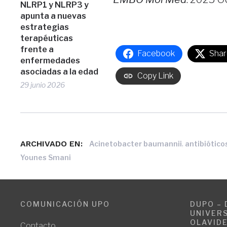
NLRP1 y NLRP3 y
apunta a nuevas
estrategias
terapéuticas
frente a
Facebook
Shar
enfermedades
asociadas a la edad
Copy Link
29 junio 2026
ARCHIVADO EN:
,
Acinetobacter baumannii
antibiótico
Younes Smani
COMUNICACIÓN UPO
DUPO – 
UNIVERS
OLAVID
Contacto