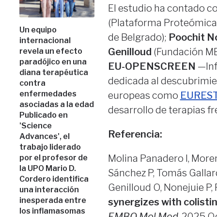
El estudio ha contado co
(Plataforma Proteómica
Un equipo
de Belgrado);
Poochit N
internacional
Genilloud
(Fundación MED
revela un efecto
paradójico en una
EU-OPENSCREEN
—Inf
diana terapéutica
dedicada al descubrimie
contra
enfermedades
europeas como
EURES
asociadas a la edad
desarrollo de terapias fr
Publicado en
'Science
Referencia:
Advances', el
trabajo liderado
Molina Panadero I, Moren
por el profesor de
la UPO Mario D.
Sánchez P, Tomás Gallard
Cordero identifica
Genilloud O, Nonejuie P,
una interacción
inesperada entre
synergizes with colistin
los inflamasomas
EMBO Mol Med
. 2025 Oc