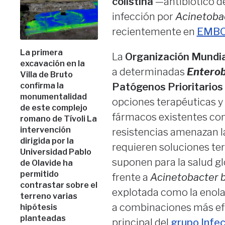
colistina
—antibiótico d
infección por
Acinetoba
recientemente en
EMBO 
La primera
La
Organización Mundial
excavación en la
a determinadas
Enterob
Villa de Bruto
confirma la
Patógenos Prioritario
monumentalidad
opciones terapéuticas y
de este complejo
fármacos existentes com
romano de Tívoli La
intervención
resistencias amenazan la
dirigida por la
requieren soluciones te
Universidad Pablo
suponen para la salud gl
de Olavide ha
permitido
frente a
Acinetobacter 
contrastar sobre el
explotada como la enolas
terreno varias
a combinaciones más ef
hipótesis
planteadas
principal del
grupo Infe