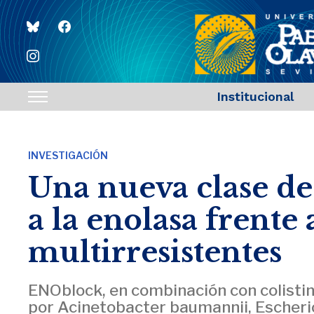
bluesky
facebook
instagram
Institucional
Toggle
sidebar
&
INVESTIGACIÓN
navigation
Una nueva clase de 
a la enolasa frente 
multirresistentes
ENOblock, en combinación con colistin
por Acinetobacter baumannii, Escheric