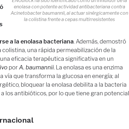
ENOblock ha sido identificado como un inhibidor de la
ró
enolasa con potente actividad antibacteriana contra
Acinetobacter baumannii, al actuar sinérgicamente con
la colistina frente a cepas multirresistentes
s
irse a la enolasa bacteriana
. Además, demostró
 colistina, una rápida permeabilización de la
a eficacia terapéutica significativa en un
vivo
por
A. baumannii
. La enolasa es una enzima
 la vía que transforma la glucosa en energía; al
gético, bloquear la enolasa debilita a la bacteria
a los antibióticos, por lo que tiene gran potencia
rnacional