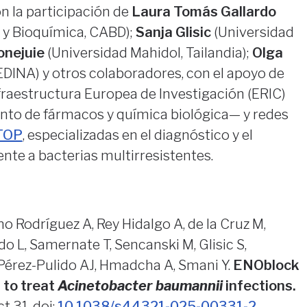
n la participación de
Laura Tomás Gallardo
 y Bioquímica, CABD);
Sanja Glisic
(Universidad
onejuie
(Universidad Mahidol, Tailandia);
Olga
INA) y otros colaboradores, con el apoyo de
raestructura Europea de Investigación (ERIC)
nto de fármacos y química biológica— y redes
TOP
, especializadas en el diagnóstico y el
ente a bacterias multirresistentes.
o Rodríguez A, Rey Hidalgo A, de la Cruz M,
o L, Samernate T, Sencanski M, Glisic S,
 Pérez-Pulido AJ, Hmadcha A, Smani Y.
ENOblock
 to treat
Acinetobacter baumannii
infections.
t 31. doi:
10.1038/s44321-025-00331-2
.