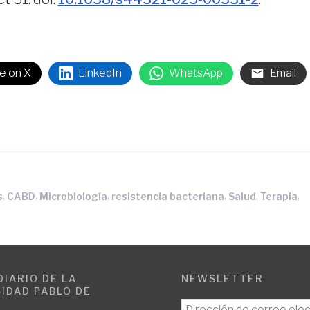
e on X
LinkedIn
WhatsApp
Email
,
,
,
,
,
,
s
CABD
Microbiología
resistencia bacteriana
Salud
Terapia
DIARIO DE LA
NEWSLETTER
IDAD PABLO DE
E