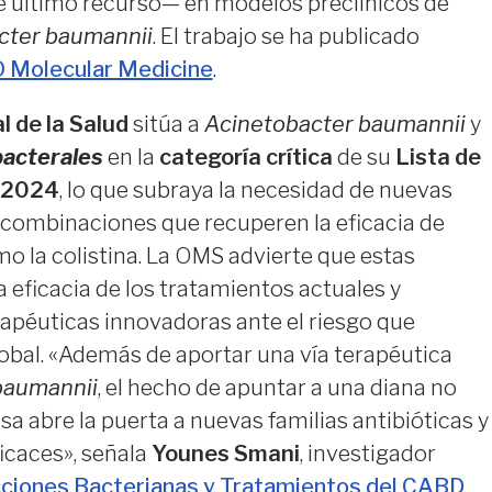
e último recurso— en modelos preclínicos de
cter baumannii
. El trabajo se ha publicado
Molecular Medicine
.
 de la Salud
sitúa a
Acinetobacter baumannii
y
acterales
en la
categoría crítica
de su
Lista de
s 2024
, lo que subraya la necesidad de nuevas
 combinaciones que recuperen la eficacia de
o la colistina. La OMS advierte que estas
 eficacia de los tratamientos actuales y
rapéuticas innovadoras ante el riesgo que
obal. «Además de aportar una vía terapéutica
baumannii
, el hecho de apuntar a una diana no
a abre la puerta a nuevas familias antibióticas y
icaces», señala
Younes Smani
, investigador
cciones Bacterianas y Tratamientos del CABD
.