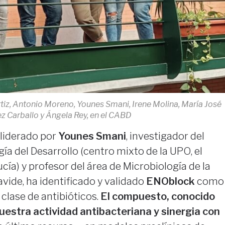
rtiz, Antonio Moreno, Younes Smani, Irene Molina, María José
z Carballo y Ángela Rey, en el CABD
 liderado por
Younes Smani
, investigador del
ía del Desarrollo (centro mixto de la UPO, el
cía) y profesor del área de Microbiología de la
vide, ha identificado y validado
ENOblock
como
lase de antibióticos.
El compuesto, conocido
muestra actividad antibacteriana y sinergia con