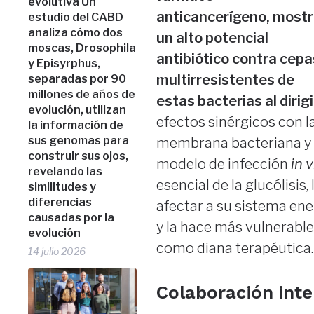
evolutiva Un
anticancerígeno, most
estudio del CABD
analiza cómo dos
un alto potencial
moscas, Drosophila
antibiótico contra cepa
y Episyrphus,
multirresistentes de
separadas por 90
millones de años de
estas bacterias al dirig
evolución, utilizan
efectos sinérgicos con la
la información de
sus genomas para
membrana bacteriana y un
construir sus ojos,
modelo de infección
in 
revelando las
esencial de la glucólisis,
similitudes y
diferencias
afectar a su sistema ener
causadas por la
y la hace más vulnerable 
evolución
como diana terapéutica.
14 julio 2026
Colaboración inte