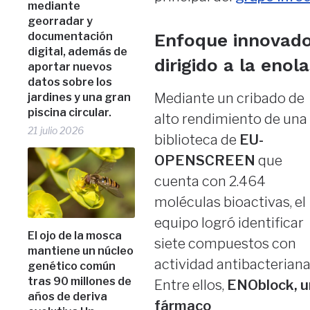
mediante
georradar y
documentación
Enfoque innovado
digital, además de
dirigido a la enol
aportar nuevos
datos sobre los
Mediante un cribado de
jardines y una gran
piscina circular.
alto rendimiento de una
21 julio 2026
biblioteca de
EU-
OPENSCREEN
que
cuenta con 2.464
moléculas bioactivas, el
equipo logró identificar
El ojo de la mosca
siete compuestos con
mantiene un núcleo
actividad antibacteriana
genético común
tras 90 millones de
Entre ellos,
ENOblock, u
años de deriva
fármaco