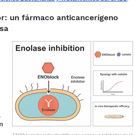
r: un fármaco anticancerígeno
asa
.
n