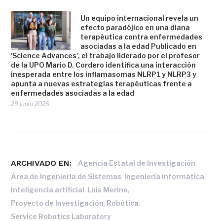
Un equipo internacional revela un
efecto paradójico en una diana
terapéutica contra enfermedades
asociadas a la edad Publicado en
'Science Advances', el trabajo liderado por el profesor
de la UPO Mario D. Cordero identifica una interacción
inesperada entre los inflamasomas NLRP1 y NLRP3 y
apunta a nuevas estrategias terapéuticas frente a
enfermedades asociadas a la edad
29 junio 2026
ARCHIVADO EN:
,
Agencia Estatal de Investigación
,
,
Área de Ingeniería de Sistemas
Ingeniería Informática
,
,
inteligencia artificial
Luis Merino
,
,
Proyecto de Investigación
Robótica
Service Robotics Laboratory