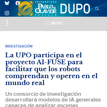
bluesky
facebook
instagram
Toggle
MENU
sidebar
&
navigation
INVESTIGACIÓN
La UPO participa en el
proyecto AI-FUSE para
facilitar que los robots
comprendan y operen en el
mundo real
Un consorcio de investigación
desarrollará modelos de IA generales
capaces de analizar escenas