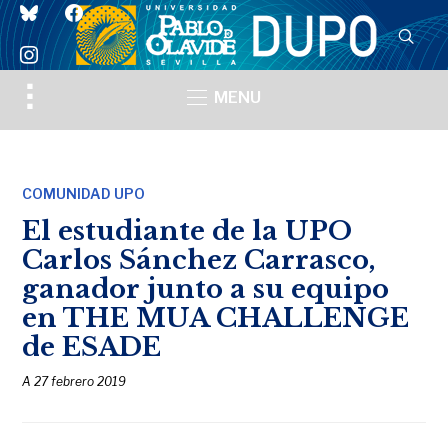
bluesky
facebook
instagram
Toggle
MENU
sidebar
&
navigation
COMUNIDAD UPO
El estudiante de la UPO
Carlos Sánchez Carrasco,
ganador junto a su equipo
en THE MUA CHALLENGE
de ESADE
A
27 febrero 2019