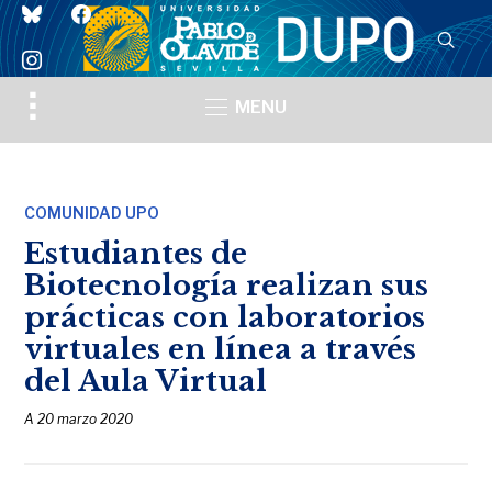
bluesky
facebook
instagram
Toggle
MENU
sidebar
&
navigation
COMUNIDAD UPO
Estudiantes de
Biotecnología realizan sus
prácticas con laboratorios
virtuales en línea a través
del Aula Virtual
A
20 marzo 2020