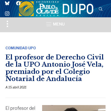
bluesky
facebook
instagram
Toggle
MENU
sidebar
&
navigation
COMUNIDAD UPO
El profesor de Derecho Civil
de la UPO Antonio José Vela,
premiado por el Colegio
Notarial de Andalucía
A
15 abril 2021
El profesor del