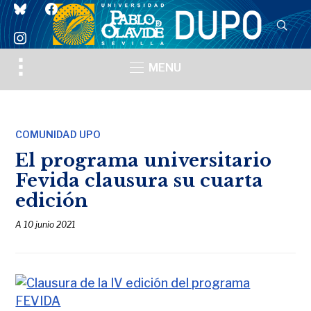
bluesky
facebook
instagram
Toggle
MENU
sidebar
&
navigation
COMUNIDAD UPO
El programa universitario
Fevida clausura su cuarta
edición
A
10 junio 2021