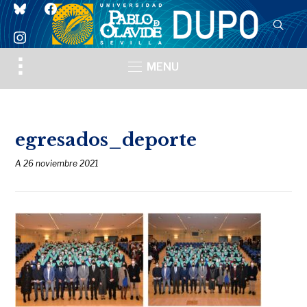
bluesky
facebook
instagram
Toggle
MENU
sidebar
&
navigation
egresados_deporte
A
26 noviembre 2021