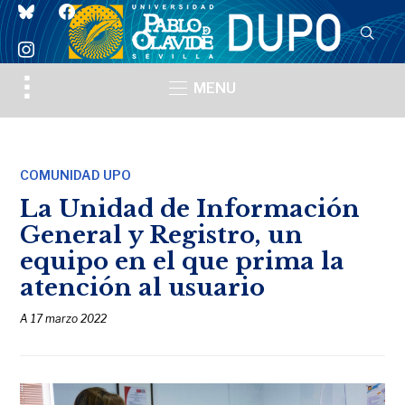
bluesky
facebook
instagram
Toggle
MENU
sidebar
&
navigation
COMUNIDAD UPO
La Unidad de Información
General y Registro, un
equipo en el que prima la
atención al usuario
A
17 marzo 2022