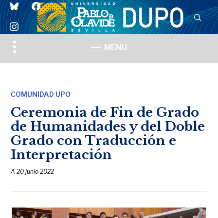
bluesky
facebook
instagram
Toggle
MENU
sidebar
&
navigation
COMUNIDAD UPO
Ceremonia de Fin de Grado
de Humanidades y del Doble
Grado con Traducción e
Interpretación
A
20 junio 2022