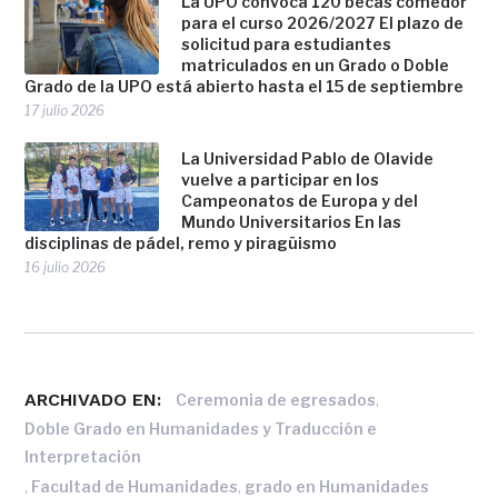
La UPO convoca 120 becas comedor
para el curso 2026/2027 El plazo de
solicitud para estudiantes
matriculados en un Grado o Doble
Grado de la UPO está abierto hasta el 15 de septiembre
17 julio 2026
La Universidad Pablo de Olavide
vuelve a participar en los
Campeonatos de Europa y del
Mundo Universitarios En las
disciplinas de pádel, remo y piragüismo
16 julio 2026
ARCHIVADO EN:
,
Ceremonia de egresados
Doble Grado en Humanidades y Traducción e
Interpretación
,
,
Facultad de Humanidades
grado en Humanidades