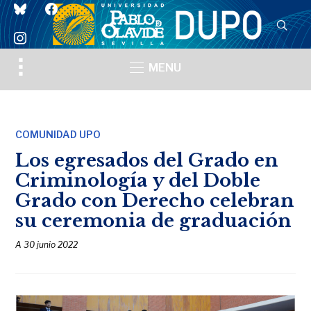
bluesky
facebook
instagram
Toggle
MENU
sidebar
&
navigation
COMUNIDAD UPO
Los egresados del Grado en
Criminología y del Doble
Grado con Derecho celebran
su ceremonia de graduación
A
30 junio 2022