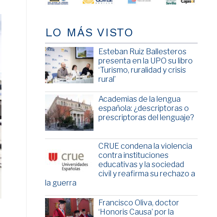
LO MÁS VISTO
Esteban Ruiz Ballesteros
presenta en la UPO su libro
‘Turismo, ruralidad y crisis
rural’
Academias de la lengua
española: ¿descriptoras o
prescriptoras del lenguaje?
CRUE condena la violencia
contra instituciones
educativas y la sociedad
civil y reafirma su rechazo a
la guerra
Francisco Oliva, doctor
‘Honoris Causa’ por la