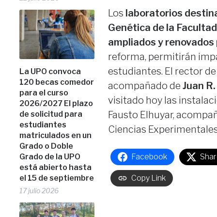
Los
laboratorios destin
Genética de la Faculta
ampliados y renovados 
reforma, permitirán imp
estudiantes. El rector d
La UPO convoca
120 becas comedor
acompañado de
Juan R.
para el curso
visitado hoy las instalac
2026/2027 El plazo
Fausto Elhuyar, acompa
de solicitud para
estudiantes
Ciencias Experimentales
matriculados en un
Grado o Doble
Grado de la UPO
Facebook
Shar
está abierto hasta
el 15 de septiembre
Copy Link
17 julio 2026