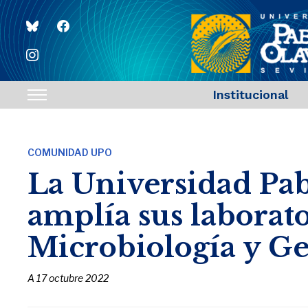
bluesky
facebook
instagram
Institucional
Toggle
sidebar
&
COMUNIDAD UPO
navigation
La Universidad Pab
amplía sus laborato
Microbiología y Ge
A
17 octubre 2022