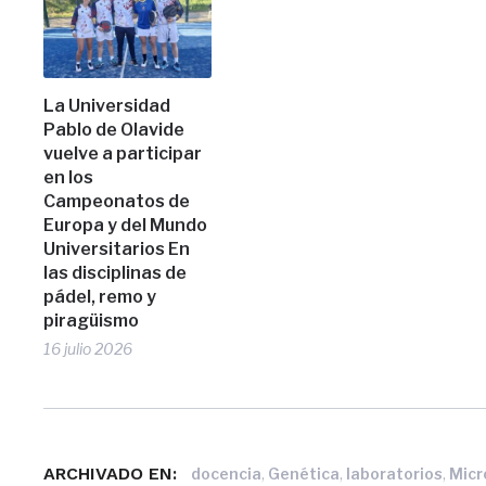
La Universidad
Pablo de Olavide
vuelve a participar
en los
Campeonatos de
Europa y del Mundo
Universitarios En
las disciplinas de
pádel, remo y
piragüismo
16 julio 2026
ARCHIVADO EN:
,
,
,
docencia
Genética
laboratorios
Micr