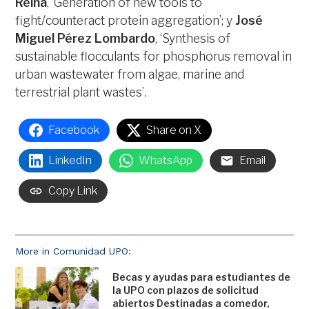
Reina
, ‘Generation of new tools to
fight/counteract protein aggregation’; y
José
Miguel Pérez Lombardo
, ‘Synthesis of
sustainable flocculants for phosphorus removal in
urban wastewater from algae, marine and
terrestrial plant wastes’.
Facebook
Share on X
LinkedIn
WhatsApp
Email
Copy Link
More in Comunidad UPO:
Becas y ayudas para estudiantes de
la UPO con plazos de solicitud
abiertos Destinadas a comedor,