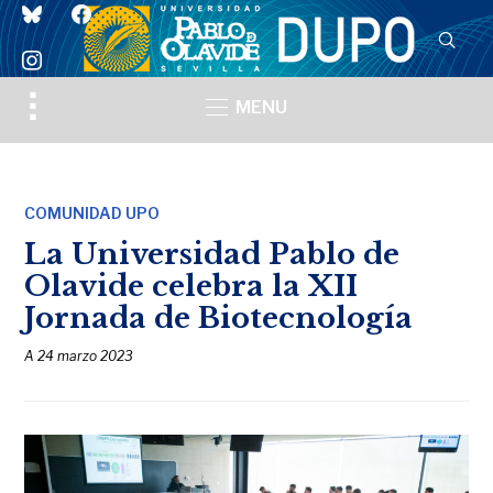
bluesky
facebook
instagram
Toggle
MENU
sidebar
&
navigation
COMUNIDAD UPO
La Universidad Pablo de
Olavide celebra la XII
Jornada de Biotecnología
A
24 marzo 2023