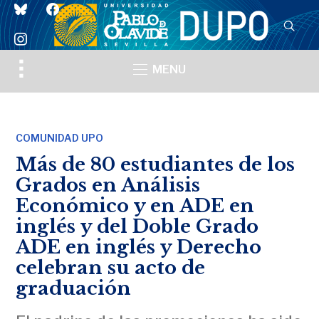
bluesky
facebook
instagram
Toggle
MENU
sidebar
&
navigation
COMUNIDAD UPO
Más de 80 estudiantes de los
Grados en Análisis
Económico y en ADE en
inglés y del Doble Grado
ADE en inglés y Derecho
celebran su acto de
graduación