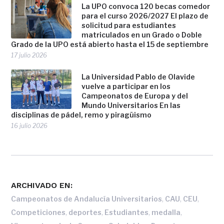
La UPO convoca 120 becas comedor
para el curso 2026/2027 El plazo de
solicitud para estudiantes
matriculados en un Grado o Doble
Grado de la UPO está abierto hasta el 15 de septiembre
17 julio 2026
La Universidad Pablo de Olavide
vuelve a participar en los
Campeonatos de Europa y del
Mundo Universitarios En las
disciplinas de pádel, remo y piragüismo
16 julio 2026
ARCHIVADO EN:
,
,
,
Campeonatos de Andalucía Universitarios
CAU
CEU
,
,
,
,
Competiciones
deportes
Estudiantes
medalla