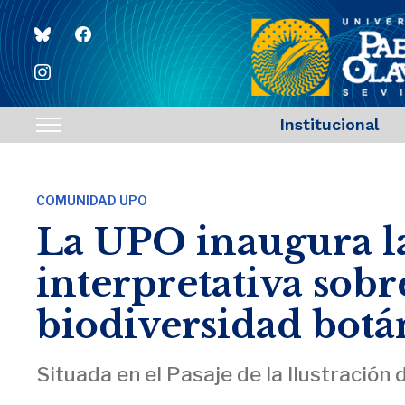
bluesky
facebook
instagram
Institucional
Toggle
sidebar
&
COMUNIDAD UPO
navigation
La UPO inaugura la
interpretativa sobr
biodiversidad botá
Situada en el Pasaje de la Ilustración