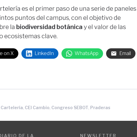
rtelería es el primer paso de una serie de paneles
intos puntos del campus, con el objetivo de
obre la
biodiversidad botánica
y el valor de las
o ecosistemas clave.
e on X
LinkedIn
WhatsApp
Email
,
,
,
,
Cartelería
CEI Cambio
Congreso SEBOT
Praderas
DIARIO DE LA
NEWSLETTER