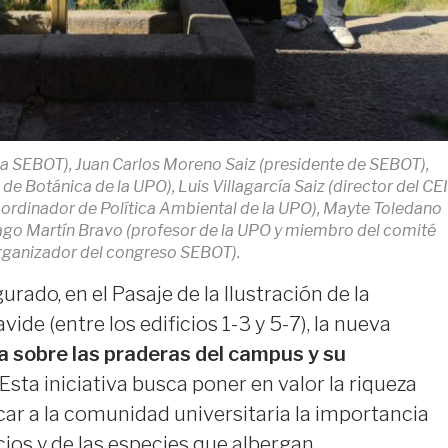
ia SEBOT), Juan Carlos Moreno Saiz (presidente de SEBOT),
 Botánica de la UPO), Luis Villagarcía Saiz (director del CEI
ordinador de Política Ambiental de la UPO), Mayte Toledano
iago Martín Bravo (profesor de la UPO y miembro del comité
rganizador del congreso SEBOT).
ado, en el Pasaje de la Ilustración de la
ide (entre los edificios 1-3 y 5-7), la nueva
va sobre las praderas del campus y su
. Esta iniciativa busca poner en valor la riqueza
car a la comunidad universitaria la importancia
ios y de las especies que albergan.