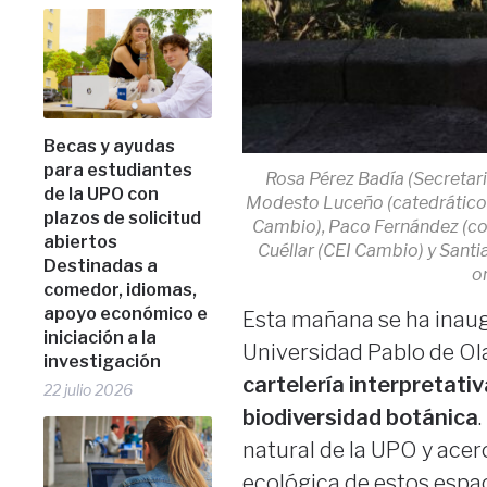
Becas y ayudas
para estudiantes
Rosa Pérez Badía (Secretar
de la UPO con
Modesto Luceño (catedrático de
plazos de solicitud
Cambio), Paco Fernández (co
abiertos
Cuéllar (CEI Cambio) y Sant
Destinadas a
o
comedor, idiomas,
apoyo económico e
Esta mañana se ha inaugur
iniciación a la
Universidad Pablo de Olav
investigación
cartelería interpretati
22 julio 2026
biodiversidad botánica
natural de la UPO y acer
ecológica de estos espac