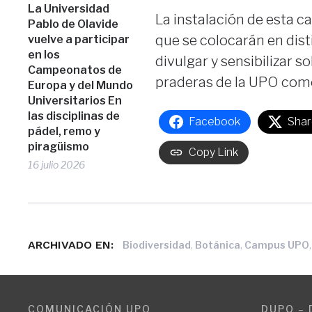
La Universidad
La instalación de esta ca
Pablo de Olavide
que se colocarán en dist
vuelve a participar
en los
divulgar y sensibilizar s
Campeonatos de
praderas de la UPO com
Europa y del Mundo
Universitarios En
las disciplinas de
Facebook
Shar
pádel, remo y
piragüismo
Copy Link
16 julio 2026
ARCHIVADO EN:
,
,
Biodiversidad
Botánica
Campus UPO
COMUNICACIÓN UPO
DUPO – 