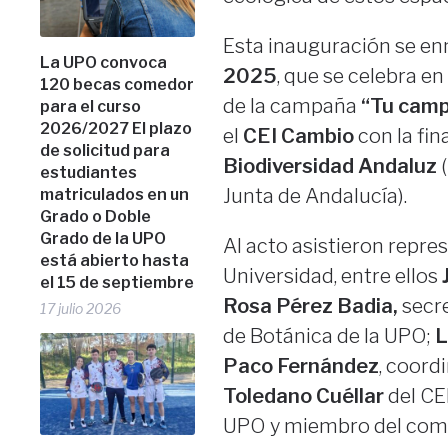
Esta inauguración se en
La UPO convoca
2025
, que se celebra en
120 becas comedor
de la campaña
“Tu camp
para el curso
2026/2027 El plazo
el
CEI Cambio
con la fin
de solicitud para
Biodiversidad Andaluz
(
estudiantes
Junta de Andalucía).
matriculados en un
Grado o Doble
Grado de la UPO
Al acto asistieron repre
está abierto hasta
Universidad, entre ellos
el 15 de septiembre
Rosa Pérez Badia,
secr
17 julio 2026
de Botánica de la UPO;
L
Paco Fernández
, coord
Toledano Cuéllar
del CE
UPO y miembro del comi