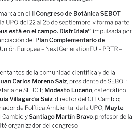
marca en el
II Congreso de Botánica SEBOT
 la UPO del 22 al 25 de septiembre, y forma parte
us está en el campo. Disfrútala”
, impulsada por
anciación del
Plan Complementario de
Unión Europea – NextGenerationEU – PRTR –
sentantes de la comunidad científica y de la
Juan Carlos Moreno Saiz
, presidente de SEBOT;
etaria de SEBOT;
Modesto Luceño
, catedrático
uis Villagarcía Saiz
, director del CEI Cambio;
inador de Política Ambiental de la UPO;
Mayte
I Cambio y
Santiago Martín Bravo
, profesor de l
té organizador del congreso.