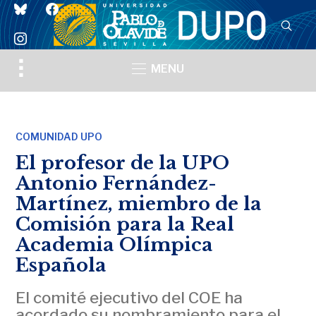
bluesky
facebook
instagram
Toggle
MENU
sidebar
&
navigation
COMUNIDAD UPO
El profesor de la UPO
Antonio Fernández-
Martínez, miembro de la
Comisión para la Real
Academia Olímpica
Española
El comité ejecutivo del COE ha
acordado su nombramiento para el