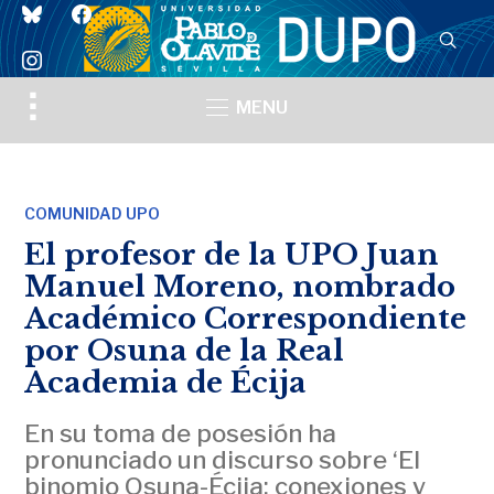
bluesky
facebook
instagram
Toggle
MENU
sidebar
&
navigation
COMUNIDAD UPO
El profesor de la UPO Juan
Manuel Moreno, nombrado
Académico Correspondiente
por Osuna de la Real
Academia de Écija
En su toma de posesión ha
pronunciado un discurso sobre ‘El
binomio Osuna-Écija: conexiones y