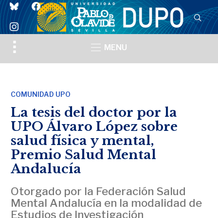
bluesky
facebook
instagram
Toggle
MENU
sidebar
&
navigation
COMUNIDAD UPO
La tesis del doctor por la
UPO Álvaro López sobre
salud física y mental,
Premio Salud Mental
Andalucía
Otorgado por la Federación Salud
Mental Andalucía en la modalidad de
Estudios de Investigación