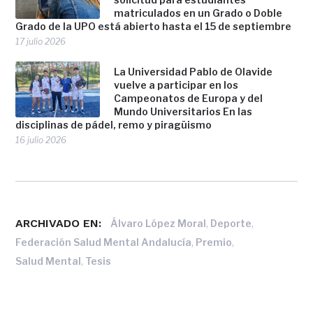
matriculados en un Grado o Doble
Grado de la UPO está abierto hasta el 15 de septiembre
17 julio 2026
La Universidad Pablo de Olavide
vuelve a participar en los
Campeonatos de Europa y del
Mundo Universitarios En las
disciplinas de pádel, remo y piragüismo
16 julio 2026
ARCHIVADO EN:
,
,
Álvaro López Moral
Deporte
,
,
Federación Salud Mental Andalucía
Premio
,
Salud Mental
Tesis