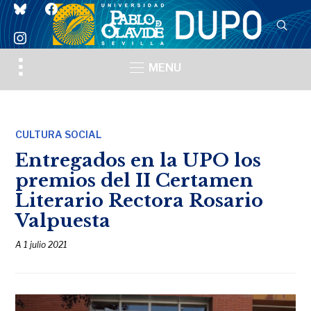
bluesky
facebook
instagram
Toggle
MENU
sidebar
&
navigation
CULTURA SOCIAL
Entregados en la UPO los
premios del II Certamen
Literario Rectora Rosario
Valpuesta
A
1 julio 2021