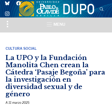
bluesky
facebook
instagram
Toggle
MENU
sidebar
&
navigation
CULTURA SOCIAL
La UPO y la Fundación
Manolita Chen crean la
Cátedra ‘Pasaje Begoña’ para
la investigación en
diversidad sexual y de
género
A
11 marzo 2025