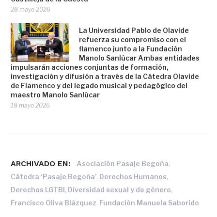
28 mayo 2026
La Universidad Pablo de Olavide
refuerza su compromiso con el
flamenco junto a la Fundación
Manolo Sanlúcar Ambas entidades
impulsarán acciones conjuntas de formación,
investigación y difusión a través de la Cátedra Olavide
de Flamenco y del legado musical y pedagógico del
maestro Manolo Sanlúcar
18 mayo 2026
ARCHIVADO EN:
,
Asociación Pasaje Begoña
,
,
Cátedra ‘Pasaje Begoña’
Derechos Humanos
,
,
Derechos LGTBI
Diversidad sexual y de género
,
Francisco Oliva Blázquez
Fundación Manuela Saborido