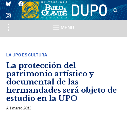
bluesky
facebook
instagram
Toggle
MENU
sidebar
&
navigation
LA UPO ES CULTURA
La protección del
patrimonio artístico y
documental de las
hermandades será objeto de
estudio en la UPO
A
1 marzo 2013